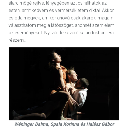
álarc mögé rejtve, lényegében azt csinálhatok az
esten, amit kedvem és vérmérsékletem diktál. Akkor
és oda megyek, amikor ahová csak akarok, magam
választhatom meg a látószöget, ahonnét szemlélem
az eseményeket. Nyilván felkavaró kalandokban lesz
részem…
Wéninger Dalma, Spala Korinna és Halász Gábor