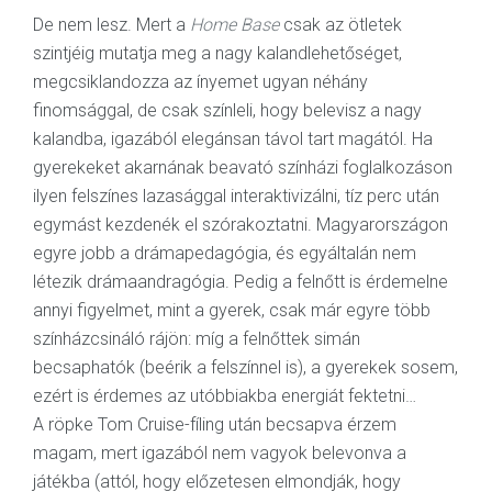
De nem lesz. Mert a
Home Base
csak az ötletek
szintjéig mutatja meg a nagy kalandlehetőséget,
megcsiklandozza az ínyemet ugyan néhány
finomsággal, de csak színleli, hogy belevisz a nagy
kalandba, igazából elegánsan távol tart magától. Ha
gyerekeket akarnának beavató színházi foglalkozáson
ilyen felszínes lazasággal interaktivizálni, tíz perc után
egymást kezdenék el szórakoztatni. Magyarországon
egyre jobb a drámapedagógia, és egyáltalán nem
létezik drámaandragógia. Pedig a felnőtt is érdemelne
annyi figyelmet, mint a gyerek, csak már egyre több
színházcsináló rájön: míg a felnőttek simán
becsaphatók (beérik a felszínnel is), a gyerekek sosem,
ezért is érdemes az utóbbiakba energiát fektetni…
A röpke Tom Cruise-fíling után becsapva érzem
magam, mert igazából nem vagyok belevonva a
játékba (attól, hogy előzetesen elmondják, hogy