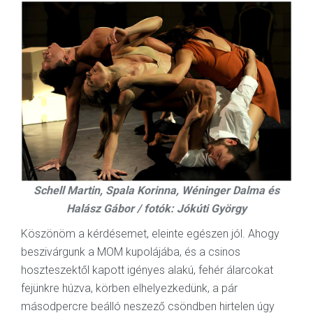
Schell Martin, Spala Korinna, Wéninger Dalma és
Halász Gábor / fotók: Jókúti György
Köszönöm a kérdésemet, eleinte egészen jól. Ahogy
beszivárgunk a MOM kupolájába, és a csinos
hoszteszektől kapott igényes alakú, fehér álarcokat
fejünkre húzva, körben elhelyezkedünk, a pár
másodpercre beálló neszező csöndben hirtelen úgy