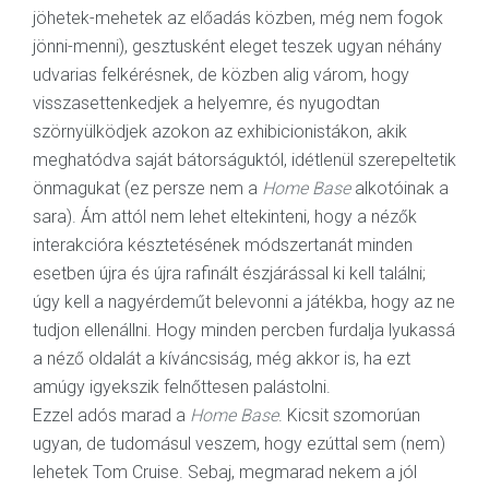
jöhetek-mehetek az előadás közben, még nem fogok
jönni-menni), gesztusként eleget teszek ugyan néhány
udvarias felkérésnek, de közben alig várom, hogy
visszasettenkedjek a helyemre, és nyugodtan
szörnyülködjek azokon az exhibicionistákon, akik
meghatódva saját bátorságuktól, idétlenül szerepeltetik
önmagukat (ez persze nem a
Home Base
alkotóinak a
sara). Ám attól nem lehet eltekinteni, hogy a nézők
interakcióra késztetésének módszertanát minden
esetben újra és újra rafinált észjárással ki kell találni;
úgy kell a nagyérdeműt belevonni a játékba, hogy az ne
tudjon ellenállni. Hogy minden percben furdalja lyukassá
a néző oldalát a kíváncsiság, még akkor is, ha ezt
amúgy igyekszik felnőttesen palástolni.
Ezzel adós marad a
Home Base
. Kicsit szomorúan
ugyan, de tudomásul veszem, hogy ezúttal sem (nem)
lehetek Tom Cruise. Sebaj, megmarad nekem a jól