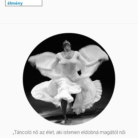
„Táncoló nő az élet, aki istenien eldobná magától női