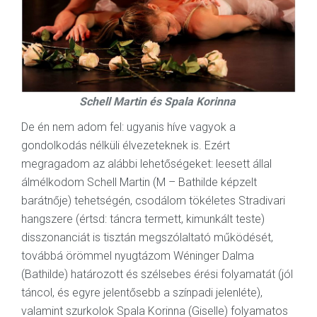
Schell Martin és
Spala Korinna
De én nem adom fel: ugyanis híve vagyok a
gondolkodás nélküli élvezeteknek is. Ezért
megragadom az alábbi lehetőségeket: leesett állal
álmélkodom Schell Martin (M – Bathilde képzelt
barátnője) tehetségén, csodálom tökéletes Stradivari
hangszere (értsd: táncra termett, kimunkált teste)
disszonanciát is tisztán megszólaltató működését,
továbbá örömmel nyugtázom Wéninger Dalma
(Bathilde) határozott és szélsebes érési folyamatát (jól
táncol, és egyre jelentősebb a színpadi jelenléte),
valamint szurkolok Spala Korinna (Giselle) folyamatos