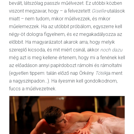
bevált, látszólag passzív műélvezet. Ez utóbbi közben
viszont megzavar, hogy – a felvezetett
Giselle
-utalások
miatt – nem tudom, mikor műélvezzek, és mikor
műelemezzek. Ha az utóbbit próbálom, egyszerre kell
négy-öt dologra figyelnem, és ez megakadályozza az
előbbit. Ha magyarázatot akarok arra, hogy melyik
szereplő kicsoda, és mit miért csinál, akkor
noch dazu
még azt is meg kellene értenem, hogy mi a fenének kell
az előadáson annyi papírdobozt rámolni és rámoltatni
(egyetlen tippem: talán előző nap Örkény
Tóték
ja ment
a nagyszínpadon…). Ha ilyesmin kell gondolkodnom,
fuccs a műélvezetnek.