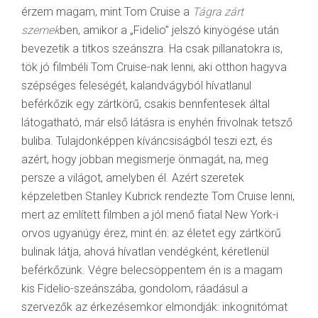
érzem magam, mint Tom Cruise a
Tágra zárt
szemek
ben, amikor a „Fidelio” jelszó kinyögése után
bevezetik a titkos szeánszra. Ha csak pillanatokra is,
tök jó filmbéli Tom Cruise-nak lenni, aki otthon hagyva
szépséges feleségét, kalandvágyból hívatlanul
beférkőzik egy zártkörű, csakis bennfentesek által
látogatható, már első látásra is enyhén frivolnak tetsző
buliba. Tulajdonképpen kíváncsiságból teszi ezt, és
azért, hogy jobban megismerje önmagát, na, meg
persze a világot, amelyben él. Azért szeretek
képzeletben Stanley Kubrick rendezte Tom Cruise lenni,
mert az említett filmben a jól menő fiatal New York-i
orvos ugyanúgy érez, mint én: az életet egy zártkörű
bulinak látja, ahová hívatlan vendégként, kéretlenül
beférkőzünk. Végre belecsöppentem én is a magam
kis Fidelio-szeánszába, gondolom, ráadásul a
szervezők az érkezésemkor elmondják: inkognitómat