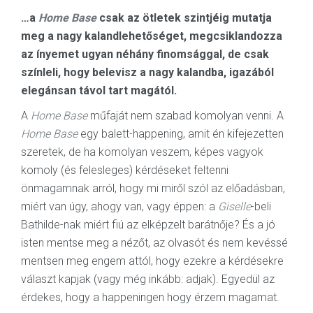
…a
Home Base
csak az ötletek szintjéig mutatja
meg a nagy kalandlehetőséget, megcsiklandozza
az ínyemet ugyan néhány finomsággal, de csak
színleli, hogy belevisz a nagy kalandba, igazából
elegánsan távol tart magától.
A
Home Base
műfaját nem szabad komolyan venni. A
Home Base
egy balett-happening, amit én kifejezetten
szeretek, de ha komolyan veszem, képes vagyok
komoly (és felesleges) kérdéseket feltenni
önmagamnak arról, hogy mi miről szól az előadásban,
miért van úgy, ahogy van, vagy éppen: a
Giselle
-beli
Bathilde-nak miért fiú az elképzelt barátnője? És a jó
isten mentse meg a nézőt, az olvasót és nem kevéssé
mentsen meg engem attól, hogy ezekre a kérdésekre
választ kapjak (vagy még inkább: adjak). Egyedül az
érdekes, hogy a happeningen hogy érzem magamat.