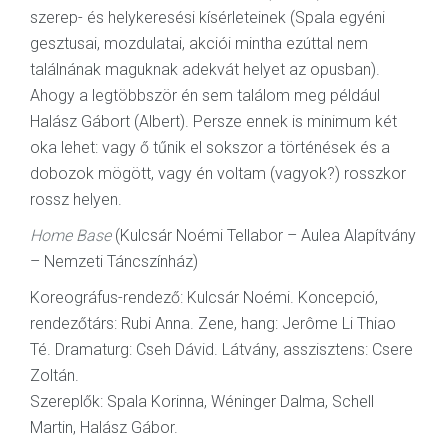
szerep- és helykeresési kísérleteinek (Spala egyéni
gesztusai, mozdulatai, akciói mintha ezúttal nem
találnának maguknak adekvát helyet az opusban).
Ahogy a legtöbbször én sem találom meg például
Halász Gábort (Albert). Persze ennek is minimum két
oka lehet: vagy ő tűnik el sokszor a történések és a
dobozok mögött, vagy én voltam (vagyok?) rosszkor
rossz helyen.
Home Base
(Kulcsár Noémi Tellabor – Aulea Alapítvány
– Nemzeti Táncszínház)
Koreográfus-rendező: Kulcsár Noémi. Koncepció,
rendezőtárs: Rubi Anna. Zene, hang: Jerôme Li Thiao
Té. Dramaturg: Cseh Dávid. Látvány, asszisztens: Csere
Zoltán.
Szereplők: Spala Korinna, Wéninger Dalma, Schell
Martin, Halász Gábor.