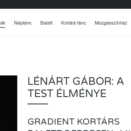
iák
Néptánc
Balett
Kortárs tánc
Mozgásszínház
LÉNÁRT GÁBOR: A
TEST ÉLMÉNYE
GRADIENT KORTÁRS