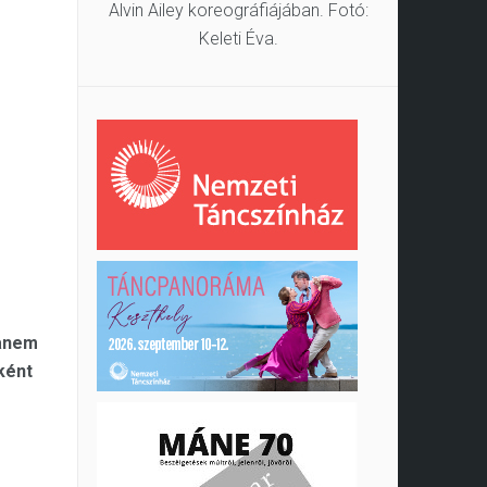
Alvin Ailey koreográfiájában. Fotó:
Keleti Éva.
I
hanem
ként