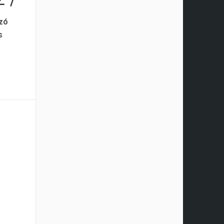
 /
ozó
s