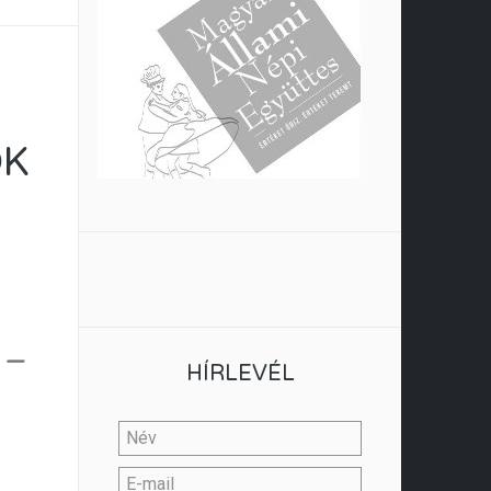
OK
 –
HÍRLEVÉL