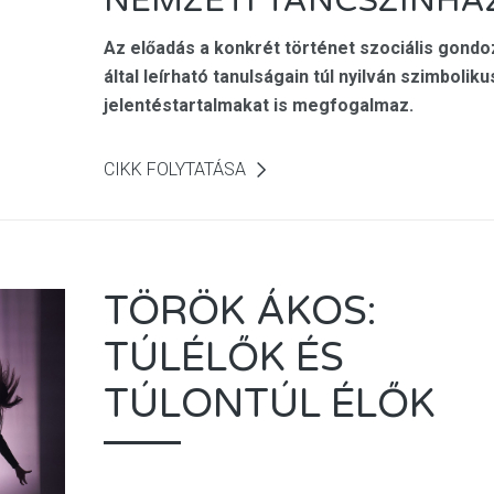
NEMZETI TÁNCSZÍNHÁZ
Az előadás a konkrét történet szociális gond
által leírható tanulságain túl nyilván szimboliku
jelentéstartalmakat is megfogalmaz.
CIKK FOLYTATÁSA
TÖRÖK ÁKOS:
TÚLÉLŐK ÉS
TÚLONTÚL ÉLŐK