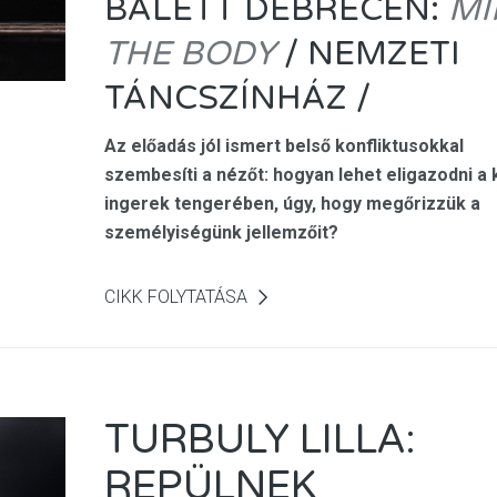
BALETT DEBRECEN:
MI
THE BODY
/ NEMZETI
TÁNCSZÍNHÁZ /
Az előadás jól ismert belső konfliktusokkal
szembesíti a nézőt: hogyan lehet eligazodni a 
ingerek tengerében, úgy, hogy megőrizzük a
személyiségünk jellemzőit?
CIKK FOLYTATÁSA
TURBULY LILLA:
REPÜLNEK