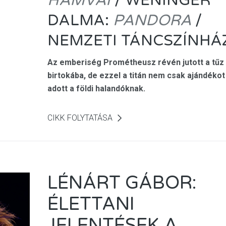
HAMVAI
/ WÉNINGER
DALMA:
PANDORA
/
NEMZETI TÁNCSZÍNHÁZ
Az emberiség Prométheusz révén jutott a tűz
birtokába, de ezzel a titán nem csak ajándékot
adott a földi halandóknak.
CIKK FOLYTATÁSA
LÉNÁRT GÁBOR:
ÉLETTANI
JELENTÉSEK A