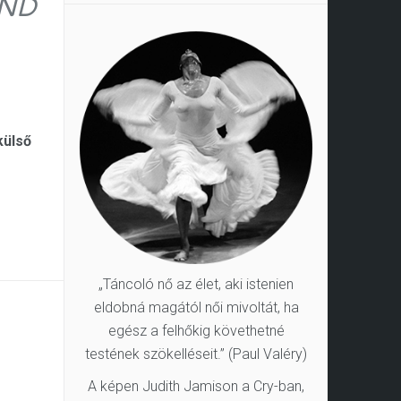
ND
külső
„Táncoló nő az élet, aki istenien
eldobná magától női mivoltát, ha
egész a felhőkig követhetné
testének szökelléseit.” (Paul Valéry)
A képen Judith Jamison a Cry-ban,