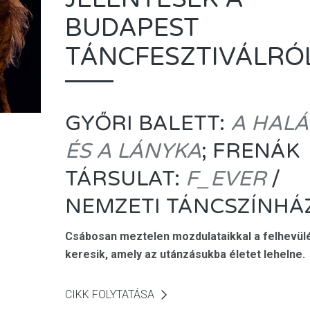
BUDAPEST
TÁNCFESZTIVÁLRÓ
GYŐRI BALETT:
A HALÁ
ÉS A LÁNYKA
; FRENÁK
TÁRSULAT:
F_EVER
/
NEMZETI TÁNCSZÍNHÁZ
Csábosan meztelen mozdulataikkal a felhevül
keresik, amely az utánzásukba életet lehelne.
CIKK FOLYTATÁSA