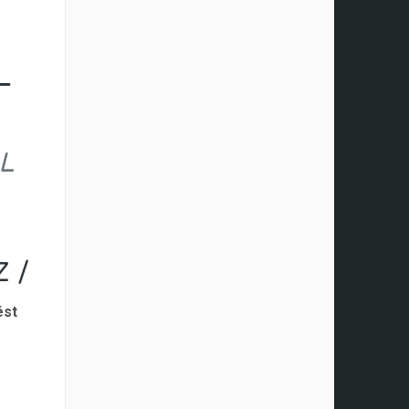
L
L
 /
ést