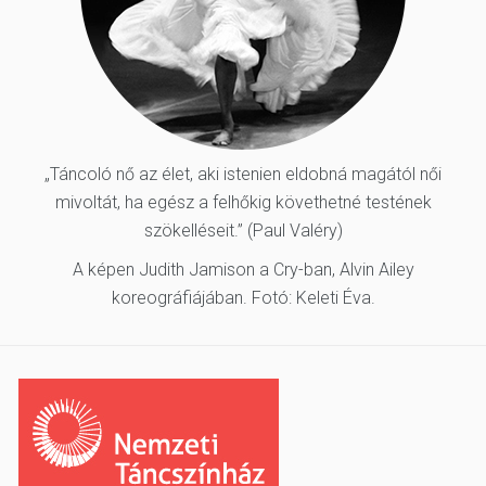
„Táncoló nő az élet, aki istenien eldobná magától női
mivoltát, ha egész a felhőkig követhetné testének
szökelléseit.” (Paul Valéry)
A képen Judith Jamison a Cry-ban, Alvin Ailey
koreográfiájában. Fotó: Keleti Éva.