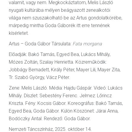
valamit, vagy nem. Megkockáztatom, Melis László
nyugati kultúrába mélyen beágyazott zenealkotói
világa nem szuszakolható be az Artus gondolatkörébe,
márpedig mintha Goda Gáborék itt erre tennének
kísérletet.
Artus – Goda Gábor Társulata:
Fata morgana
Előadják: Bakó Tamás, Egyed Bea, Lukács Mihály,
Mózes Zoltán, Szalay Henrietta. Közreműködik:
Jobbágy Bernadett, Király Péter, Mayer Lili, Mayer Zita,
Tr. Szabó György, Vácz Péter.
Zene: Melis László. Média: Hajdu Gáspár. Videó: Lukács
Mihály. Díszlet: Sebestény Ferenc. Jelmez: Lőrincz
Kriszta. Fény: Kocsis Gábor. Koreográfus: Bakó Tamás,
Egyed Bea, Goda Gábor. Külön Köszönet: Járai Anna,
Bodóczky Antal. Rendező: Goda Gábor.
Nemzeti Táncszínház, 2025. október 14.