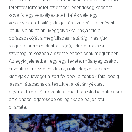
teremtéstörténetet az emberi esendőség képsorai
követik: egy veszélyeztetett faj és vele egy
veszélyeztetett világ alakjait és szürreális jelenéseit
látjuk. Valaki talán üveggolyókkal rakja tele a
pofazacskóját a megfulladás határáig, másikjuk
szájából premier plánban sűrű, fekete massza
szivárog, miközben a szeme éppen csak megrebben.
Az egyik jelenetben egy-egy fekete, műanyag zsákot
húznak két meztelen alakra, akik lélegzés közben
kiszívják a levegőt a zárt fóliából, a zsákok falai pedig
lassan rátapadnak a testükre: a két árnyéktest
egymást kereső mozdulata, majd talicskába pakolásuk
az előadás legerősebb és leginkább baljóslatú
pillanata.