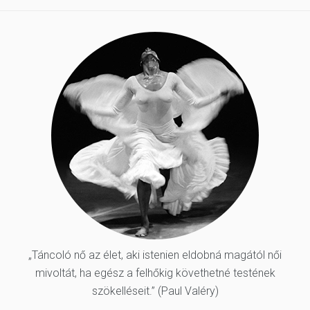
„Táncoló nő az élet, aki istenien eldobná magától női
mivoltát, ha egész a felhőkig követhetné testének
szökelléseit.” (Paul Valéry)