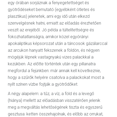
egy órában sorjáznak a fenyegetettséget és
gyötrődéseket bemutató (egyébként ötletes és
plasztikus) jelenetek, ami egy idő után elkezd
szenvelgésnek hatni, emiatt az előadás érezhetően
veszít az erejéből. Jó példa a túltelítettségre és
fokozhatatlanságra, amikor közel egyórányi
apokaliptikus képsorozat után a táncosok gázálarccal
az arcukon hanyatt fekszenek a földön, és négyen
mögéjük lépnek vastagnyakú vizes palackkal a
kezükben. Az előtte történtek után egy pillanatra
megfordul a fejünkben: már annak kell következnie,
hogy a szűrők helyére csatolva a palackokat most a
nyílt színen vízbe fojtják a gyötrődőket.
A négy alapelem: a tűz, a víz, a föld és a levegő
(hiánya) mellett az előadásban visszatérően jelenik
meg a megváltás lehetőségének tiszta és egyszerű
gesztusa: ketten összehajolnak, és előbb az orrukat,