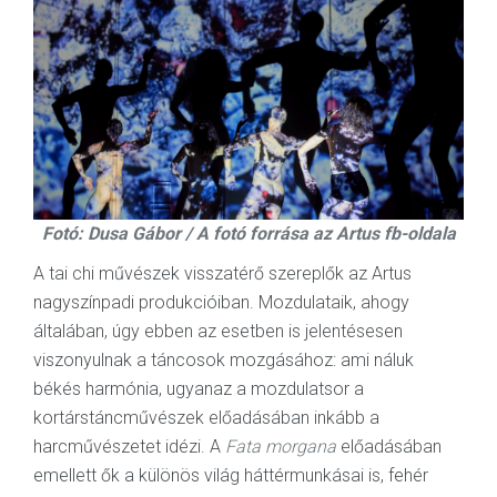
Fotó: Dusa Gábor / A fotó forrása az Artus fb-oldala
A tai chi művészek visszatérő szereplők az Artus
nagyszínpadi produkcióiban. Mozdulataik, ahogy
általában, úgy ebben az esetben is jelentésesen
viszonyulnak a táncosok mozgásához: ami náluk
békés harmónia, ugyanaz a mozdulatsor a
kortárstáncművészek előadásában inkább a
harcművészetet idézi. A
Fata morgana
előadásában
emellett ők a különös világ háttérmunkásai is, fehér