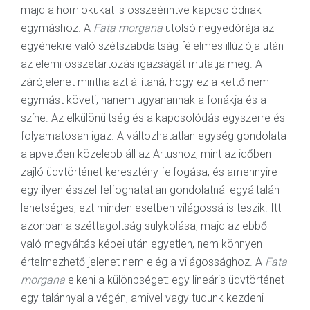
majd a homlokukat is összeérintve kapcsolódnak
egymáshoz. A
Fata morgana
utolsó negyedórája az
egyénekre való szétszabdaltság félelmes illúziója után
az elemi összetartozás igazságát mutatja meg. A
zárójelenet mintha azt állítaná, hogy ez a kettő nem
egymást követi, hanem ugyanannak a fonákja és a
színe. Az elkülönültség és a kapcsolódás egyszerre és
folyamatosan igaz. A változhatatlan egység gondolata
alapvetően közelebb áll az Artushoz, mint az időben
zajló üdvtörténet keresztény felfogása, és amennyire
egy ilyen ésszel felfoghatatlan gondolatnál egyáltalán
lehetséges, ezt minden esetben világossá is teszik. Itt
azonban a széttagoltság sulykolása, majd az ebből
való megváltás képei után egyetlen, nem könnyen
értelmezhető jelenet nem elég a világossághoz. A
Fata
morgana
elkeni a különbséget: egy lineáris üdvtörténet
egy talánnyal a végén, amivel vagy tudunk kezdeni