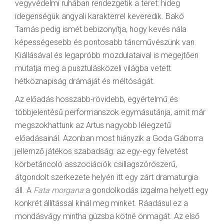
vegyvédelmi ruhában rendezgetik a teret: hideg
idegenségük angyali karakterrel keveredik. Bakó
Tamás pedig ismét bebizonyítja, hogy kevés nála
képességesebb és pontosabb táncművészünk van.
Kiállásával és legapróbb mozdulataival is megejtően
mutatja meg a pusztulásközeli világba vetett
hétköznapiság drámáját és méltóságát.
Az előadás hosszabb-rövidebb, egyértelmű és
többjelentésű performanszok egymásutánja, amit már
megszokhattunk az Artus nagyobb lélegzetű
előadásainál. Azonban most hiányzik a Goda Gáborra
jellemző játékos szabadság: az egy-egy felvetést
körbetáncoló asszociációk csillagszórószerű,
átgondolt szerkezete helyén itt egy zárt dramaturgia
áll. A
Fata morgana
a gondolkodás izgalma helyett egy
konkrét állítással kínál meg minket. Ráadásul ez a
mondásvágy mintha gúzsba kötné önmagát. Az első