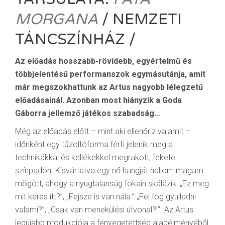
MORGANA
/ NEMZETI
TÁNCSZÍNHÁZ /
Az előadás hosszabb-rövidebb, egyértelmű és
többjelentésű performanszok egymásutánja, amit
már megszokhattunk az Artus nagyobb lélegzetű
előadásainál. Azonban most hiányzik a Goda
Gáborra jellemző játékos szabadság…
Még az előadás előtt – mint aki ellenőriz valamit –
időnként egy tűzoltóforma férfi jelenik meg a
technikákkal és kellékekkel megrakott, fekete
színpadon. Kisvártatva egy nő hangját hallom magam
mögött, ahogy a nyugtalanság fokain skálázik: „Ez meg
mit keres itt?”, „Fejsze is van nála.” „Fel fog gyulladni
valami?”, „Csak van menekülési útvonal?!”. Az Artus
legújabb produkciója a fenyegetettség alapélményéből