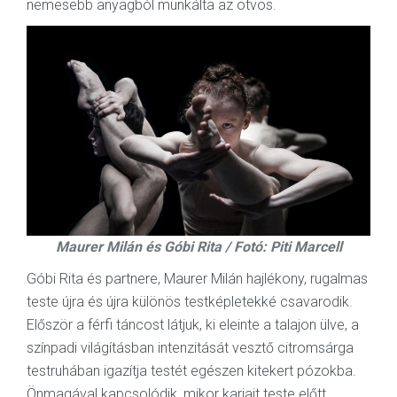
nemesebb anyagból munkálta az ötvös.
Maurer Milán és Góbi Rita / Fotó: Piti Marcell
Góbi Rita és partnere, Maurer Milán hajlékony, rugalmas
teste újra és újra különös testképletekké csavarodik.
Először a férfi táncost látjuk, ki eleinte a talajon ülve, a
színpadi világításban intenzitását vesztő citromsárga
testruhában igazítja testét egészen kitekert pózokba.
Önmagával kapcsolódik, mikor karjait teste előtt