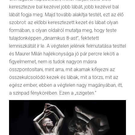
keresztezve bal kezével jobb lábát, jobb kezével bal
lábát fogja meg. Majd tovább alakítja testét, ezt az élő
szobrot: az előbbi keresztezett kezet és lábat olyan
formában, s olyan oldalról mutatja meg, hogy teste
tulajdonképpen „dinamikus 8-ast”, fektetett
lemniszkátát ír le. A végtelen jelének felmutatása testtel
és Maurer Milán hajlékonysága jó pár percre leköti a
figyelmemet, nem is tudok nagyon másra
összpontosítani, mint arra, mit akarnak kifejezni az
összekulcsolódó kezek és lábak, mit a törzs, mit az
egész ember, ebben a végtelen nagy magányában, itt,
a színpad fénykörében. Ezen a „szigeten.”