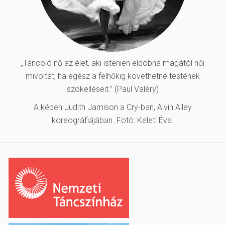
„Táncoló nő az élet, aki istenien eldobná magától női
mivoltát, ha egész a felhőkig követhetné testének
szökelléseit.” (Paul Valéry)
A képen Judith Jamison a Cry-ban, Alvin Ailey
koreográfiájában. Fotó: Keleti Éva.