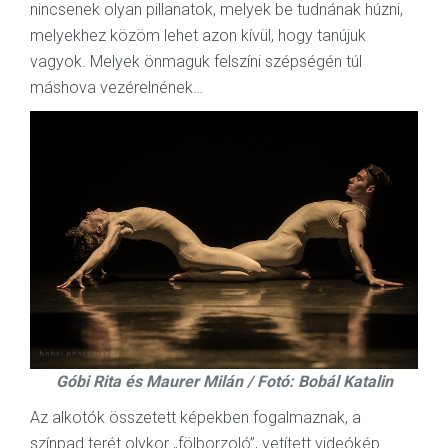
nincsenek olyan pillanatok, melyek be tudnának húzni,
melyekhez közöm lehet azon kívül, hogy tanújuk
vagyok. Melyek önmaguk felszíni szépségén túl
máshova vezérelnének…
Góbi Rita és Maurer Milán / Fotó: Bobál Katalin
Az alkotók összetett képekben fogalmaznak, a
színpad terét olykor „fölborzoló”, vetített videókép