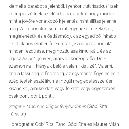
kiemeli a darabot a jelenből, ilyenkor „futurisztikus” ízek
csempésződnek az előadásba, anélkül, hogy mindez
mint a jövőre vonatkozó kijelentés, mint állítás jelenne
meg. A táncosokat sem mint egyéneket érzékelem,
megjelenésük és előadásmódjuk az egyediből inkább
az általános emberi felé mutat. „Szoborcsoportjuk”
minden rezdülése, megmozdulása kimunkált, és az
egész
Sziget
igényes, arányos koreográfia. De –
számomra – hiányzik belőle valami kis „izé”. Valami,
ami a lassúság, a finomság, az egymásra figyelés és a
szép testek esztétikuma mögül meglepetésszerűen
kikandikál, ami kérdez, vagy felkiált, vagy egyszerűen
csak pont, pont, pont…
Sziget – táncmonológok fényfürdőben
(Góbi Rita
Társulat)
Koreográfia: Góbi Rita. Tánc: Góbi Rita és Maurer Milán