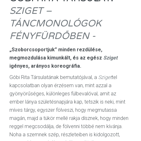
SZIGET –
TÁNCMONOLÓGOK
FÉNYFÜRDŐBEN -
„Szoborcsoportjuk” minden rezdülése,
megmozdulása kimunkált, és az egész
Sziget
igényes, arányos koreográfia.
Góbi Rita Társulatának bemutatójával, a
Sziget
tel
kapcsolatban olyan érzésem van, mint azzal a
gyönyörűséges, különleges fülbevalóval, amit az
ember lánya születésnapjára kap, tetszik is neki, mint
míves tárgy, egyszer fölveszi, hogy megmutassa
magán, majd a tükör mellé rakja dísznek, hogy minden
reggel megcsodálja, de fölvenni többé nem kívánja.
Noha a szemnek szép, részleteiben is kidolgozott,