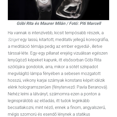
Góbi Rita és Maurer Milán / Fotó: Piti Marcell
Ha vannak is intenzívebb, kicsit tempósabb részek, a
Sziget
egy lassú, kitartott, meditatív jellegű koreográfia,
a meditáció témája pedig az ember egyedül-, illetve
társsal-léte. Egy-egy pillanat erejéig vizuálisan egészen
lenyűgöző képeket kapunk, itt elsősorban Góbi Rita
szólójára gondolok, arra, mikor a sötét színpadot
megvilágító lámpa fényében a sebesen mozgatott
hosszú, vékony karjai szárnyak konstans képét idézik
elénk hologramszerűen (fénytervező: Pavla Beranová).
Nehéz leírni a látványt, számomra ezen a ponton a
leginspirálóbb az előadás, itt tudok leginkább
becsatlakozni, mint néző, ennek a finom, angyalszerű,
mégis szomorú és esendő lénynek a statikus