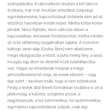
szárnyalásába. A rákövetkező részben a két táncos
érzékeny, már-már öncélúan artisztikus szépségű
egymáskeresése, kapcsolódásuk története nem ad az
előzőhöz hasonlóan invitáló képet. Mintha körbe-körbe
járnánk. Nincs fejlődés, nincs változás ebben a
kapcsolatban, nincsenek fordulópontok, mintha minden
az örök időtlenség nyugalmában zajlana. A monoton,
kattogó zenei alap (Gryllus Ábris) nem altatózene,
mégis elbágyasztja a nézőt, a puha meleg fény, a lassú
mozgás egy álom és ébrenlét közti tudatállapotba
visz. Vagyis az előadásnak megvan a maga
atmoszférateremtő ereje, de ennek ellenére – vagy
épp ezért – kevésen múlik, hogy el nem bóbiskolok.
Pedig a testek által felvett formákban továbbra is ott a
játékosság, a különös, szögletes pózok, a
nagyterpeszek, a hol szimmetrikus, hol aszimmetrikus
egymáshoz kapcsolódások szépek, csak épp