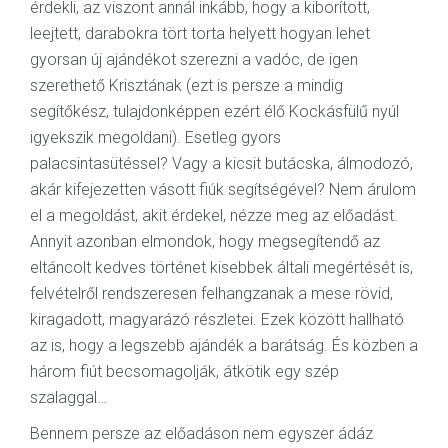
érdekli, az viszont annál inkább, hogy a kiborított,
leejtett, darabokra tört torta helyett hogyan lehet
gyorsan új ajándékot szerezni a vadóc, de igen
szerethető Krisztának (ezt is persze a mindig
segítőkész, tulajdonképpen ezért élő Kockásfülű nyúl
igyekszik megoldani). Esetleg gyors
palacsintasütéssel? Vagy a kicsit butácska, álmodozó,
akár kifejezetten vásott fiúk segítségével? Nem árulom
el a megoldást, akit érdekel, nézze meg az előadást.
Annyit azonban elmondok, hogy megsegítendő az
eltáncolt kedves történet kisebbek általi megértését is,
felvételről rendszeresen felhangzanak a mese rövid,
kiragadott, magyarázó részletei. Ezek között hallható
az is, hogy a legszebb ajándék a barátság. És közben a
három fiút becsomagolják, átkötik egy szép
szalaggal…
Bennem persze az előadáson nem egyszer ádáz