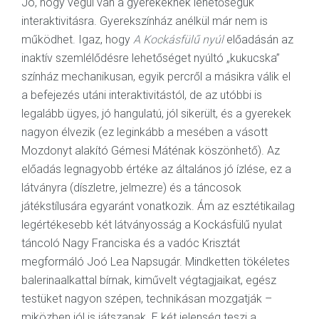
Jó, hogy végül van a gyerekeknek lehetőségük
interaktivitásra. Gyerekszínház anélkül már nem is
működhet. Igaz, hogy
A Kockásfülű nyúl
előadásán az
inaktív szemlélődésre lehetőséget nyúltó „kukucska”
színház mechanikusan, egyik percről a másikra válik el
a befejezés utáni interaktivitástól, de az utóbbi is
legalább ügyes, jó hangulatú, jól sikerült, és a gyerekek
nagyon élvezik (ez leginkább a mesében a vásott
Mozdonyt alakító Gémesi Máténak köszönhető). Az
előadás legnagyobb értéke az általános jó ízlése, ez a
látványra (díszletre, jelmezre) és a táncosok
játékstílusára egyaránt vonatkozik. Ám az esztétikailag
legértékesebb két látványosság a Kockásfülű nyulat
táncoló Nagy Franciska és a vadóc Krisztát
megformáló Joó Lea Napsugár. Mindketten tökéletes
balerinaalkattal bírnak, kiművelt végtagjaikat, egész
testüket nagyon szépen, technikásan mozgatják –
miközben jól is játszanak. E két jelenség teszi a