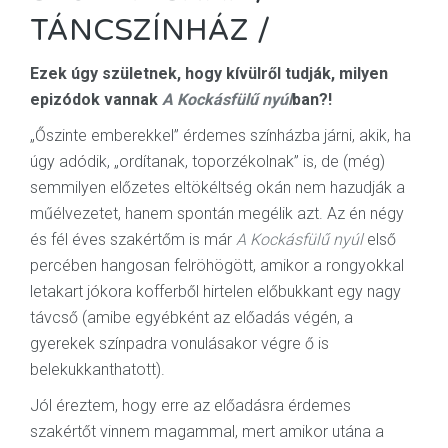
TÁNCSZÍNHÁZ /
Ezek úgy születnek, hogy kívülről tudják, milyen
epizódok vannak
A Kockásfülű nyúl
ban?!
„Őszinte emberekkel” érdemes színházba járni, akik, ha
úgy adódik, „ordítanak, toporzékolnak” is, de (még)
semmilyen előzetes eltökéltség okán nem hazudják a
műélvezetet, hanem spontán megélik azt. Az én négy
és fél éves szakértőm is már
A Kockásfülű nyúl
első
percében hangosan felröhögött, amikor a rongyokkal
letakart jókora kofferből hirtelen előbukkant egy nagy
távcső (amibe egyébként az előadás végén, a
gyerekek színpadra vonulásakor végre ő is
belekukkanthatott).
Jól éreztem, hogy erre az előadásra érdemes
szakértőt vinnem magammal, mert amikor utána a