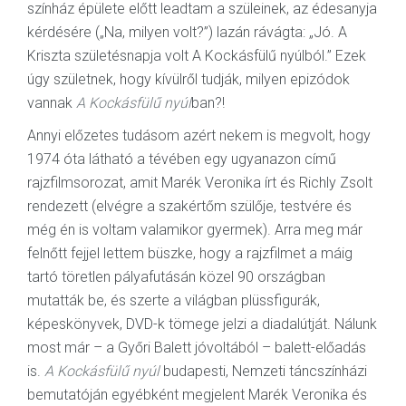
színház épülete előtt leadtam a szüleinek, az édesanyja
kérdésére („Na, milyen volt?”) lazán rávágta: „Jó. A
Kriszta születésnapja volt A Kockásfülű nyúlból.” Ezek
úgy születnek, hogy kívülről tudják, milyen epizódok
vannak
A Kockásfülű nyúl
ban?!
Annyi előzetes tudásom azért nekem is megvolt, hogy
1974 óta látható a tévében egy ugyanazon című
rajzfilmsorozat, amit Marék Veronika írt és Richly Zsolt
rendezett (elvégre a szakértőm szülője, testvére és
még én is voltam valamikor gyermek). Arra meg már
felnőtt fejjel lettem büszke, hogy a rajzfilmet a máig
tartó töretlen pályafutásán közel 90 országban
mutatták be, és szerte a világban plüssfigurák,
képeskönyvek, DVD-k tömege jelzi a diadalútját. Nálunk
most már – a Győri Balett jóvoltából – balett-előadás
is.
A Kockásfülű nyúl
budapesti, Nemzeti táncszínházi
bemutatóján egyébként megjelent Marék Veronika és