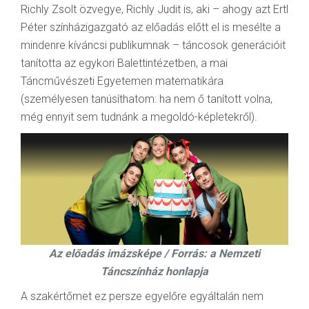
Richly Zsolt özvegye, Richly Judit is, aki – ahogy azt Ertl
Péter színházigazgató az előadás előtt el is mesélte a
mindenre kíváncsi publikumnak – táncosok generációit
tanította az egykori Balettintézetben, a mai
Táncművészeti Egyetemen matematikára
(személyesen tanúsíthatom: ha nem ő tanított volna,
még ennyit sem tudnánk a megoldó-képletekről).
Az előadás imázsképe / Forrás: a Nemzeti
Táncszínház honlapja
A szakértőmet ez persze egyelőre egyáltalán nem