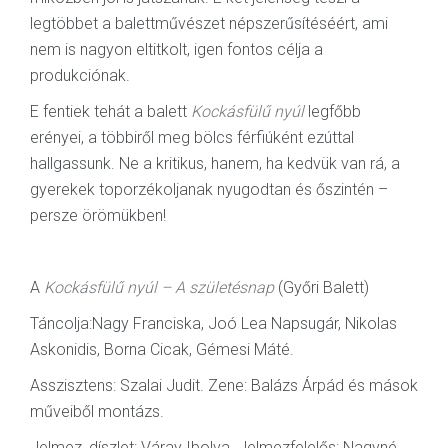
legtöbbet a balettművészet népszerűsítéséért, ami
nem is nagyon eltitkolt, igen fontos célja a
produkciónak.
E fentiek tehát a balett
Kockásfülű nyúl
legfőbb
erényei, a többiről meg bölcs férfiúként ezúttal
hallgassunk. Ne a kritikus, hanem, ha kedvük van rá, a
gyerekek toporzékoljanak nyugodtan és őszintén –
persze örömükben!
A
Kockásfülű nyúl – A születésnap
(Győri Balett)
Táncolja:Nagy Franciska, Joó Lea Napsugár, Nikolas
Askonidis, Borna Cicak, Gémesi Máté.
Asszisztens: Szalai Judit. Zene: Balázs Árpád és mások
műveiből montázs.
Jelmez, díszlet: Váray Ibolya. Jelmezfelelős: Nagyné