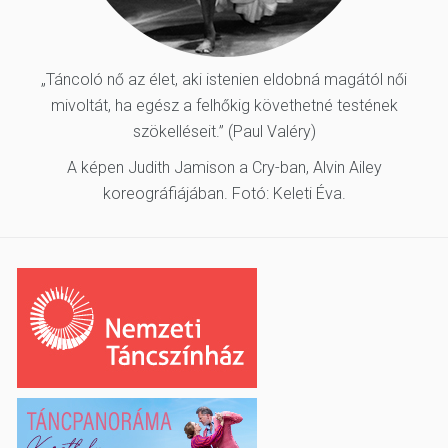
„Táncoló nő az élet, aki istenien eldobná magától női
mivoltát, ha egész a felhőkig követhetné testének
szökelléseit.” (Paul Valéry)
A képen Judith Jamison a Cry-ban, Alvin Ailey
koreográfiájában. Fotó: Keleti Éva.